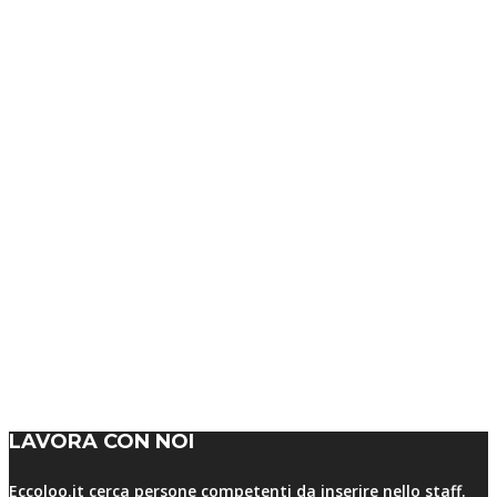
LAVORA CON NOI
Eccoloo.it cerca persone competenti da inserire nello staff.