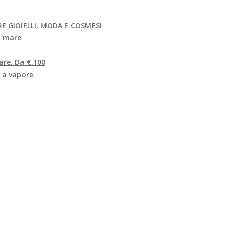
E GIOIELLI, MODA E COSMESI
al mare
are. Da €.100
a a vapore