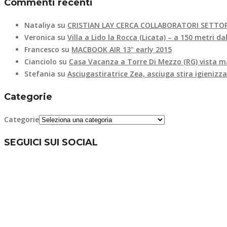
Commenti recenti
Nataliya
su
CRISTIAN LAY CERCA COLLABORATORI SETTOR
Veronica
su
Villa a Lido la Rocca (Licata) – a 150 metri d
Francesco
su
MACBOOK AIR 13" early 2015
Cianciolo
su
Casa Vacanza a Torre Di Mezzo (RG) vista m
Stefania
su
Asciugastiratrice Zea, asciuga stira igienizz
Categorie
Categorie
SEGUICI SUI SOCIAL