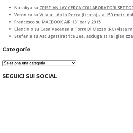
Nataliya
su
CRISTIAN LAY CERCA COLLABORATORI SETTOR
Veronica
su
Villa a Lido la Rocca (Licata) – a 150 metri d
Francesco
su
MACBOOK AIR 13" early 2015
Cianciolo
su
Casa Vacanza a Torre Di Mezzo (RG) vista m
Stefania
su
Asciugastiratrice Zea, asciuga stira igienizz
Categorie
Categorie
SEGUICI SUI SOCIAL