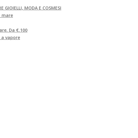
E GIOIELLI, MODA E COSMESI
al mare
are. Da €.100
a a vapore