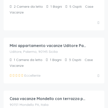
2
Camere da letto
1
Bagni
5
Ospiti
Case
Vacanze
€.
60
/a notte per 2 ospiti
Mini appartamento vacanze Uditore Palermo
Uditore, Palermo, 90145 Sicilia
1
Camere da letto
1
Bagni
3
Ospiti
Case
Vacanze
Eccellente
€.
210
/a notte per 4 ospiti
Casa vacanze Mondello con terrazza panoramica su Capo Gallo
90151 Mondello PA, Italia