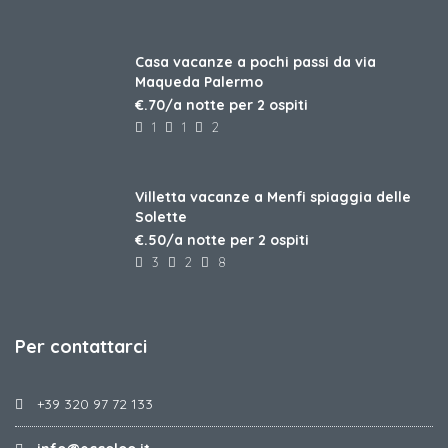
Casa vacanze a pochi passi da via
Maqueda Palermo
€.70/a notte per 2 ospiti
1
1
2
Villetta vacanze a Menfi spiaggia delle
Solette
€.50/a notte per 2 ospiti
3
2
8
Per contattarci
+39 320 97 72 133