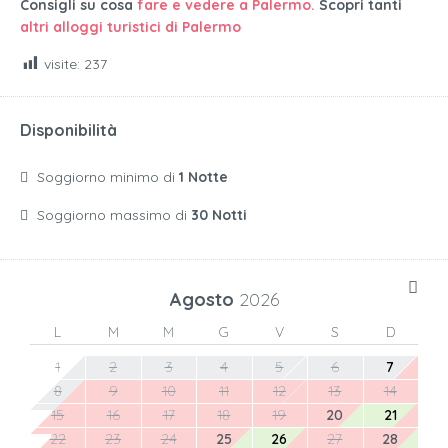
Consigli su cosa
fare e vedere a Palermo.
Scopri tanti
altri alloggi turistici di Palermo
visite:
237
Disponibilità
Soggiorno minimo di
1 Notte
Soggiorno massimo di
30 Notti
Agosto
2026
L
M
M
G
V
S
D
1
2
3
4
5
6
7
8
9
10
11
12
13
14
15
16
17
18
19
20
21
22
23
24
25
26
27
28