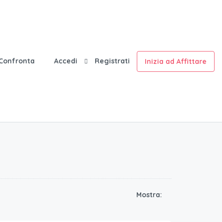
Confronta
Accedi
Registrati
Inizia ad Affittare
Mostra:
35
€.
/a notte