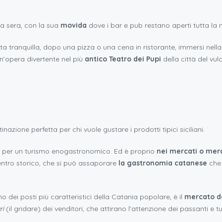
la sera, con la sua
movida
dove i bar e pub restano aperti tutta la 
ta tranquilla, dopo una pizza o una cena in ristorante, immersi nell
un’opera divertente nel più
antico Teatro dei Pupi
della città del vul
tinazione perfetta per chi vuole gustare i prodotti tipici siciliani.
za per un turismo enogastronomico. Ed è proprio
nei mercati o merc
centro storico, che si può assaporare
la gastronomia catanese
che 
o dei posti più caratteristici della Catania popolare, è il
mercato d
ri
(il gridare) dei venditori, che attirano l’attenzione dei passanti e tur