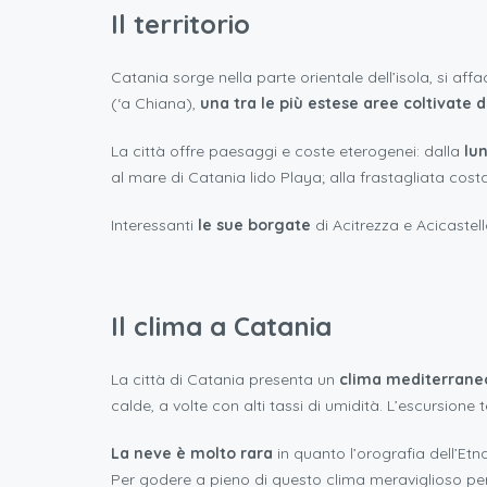
Il territorio
Catania sorge nella parte orientale dell’isola, si af
(‘a Chiana),
una tra le più estese aree coltivate de
La città offre paesaggi e coste eterogenei: dalla
lu
al mare di Catania lido Playa; alla frastagliata cost
Interessanti
le sue borgate
di Acitrezza e Acicastel
Il clima a Catania
La città di Catania presenta un
clima mediterraneo
calde, a volte con alti tassi di umidità. L’escursion
La neve è molto rara
in quanto l’orografia dell’Etna
Per godere a pieno di questo clima meraviglioso pe