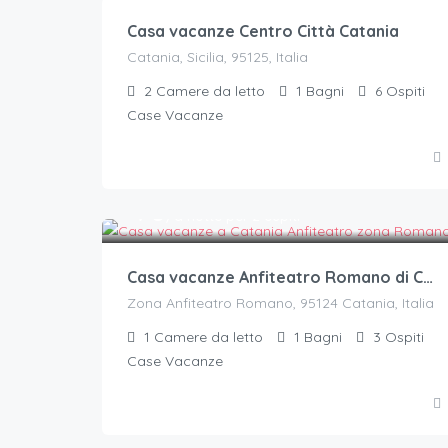
Casa vacanze Centro Città Catania
Catania, Sicilia, 95125, Italia
2
Camere da letto
1
Bagni
6
Ospiti
Case Vacanze
70
€.
/a notte per 2 ospiti
Casa vacanze Anfiteatro Romano di Catania
Zona Anfiteatro Romano, 95124 Catania, Italia
1
Camere da letto
1
Bagni
3
Ospiti
Case Vacanze