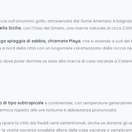
faccia sull’omonimo golfo, attraversata dal
fiume Amenano
, è bagnat
lla Sicilia
, con l’Oasi del Simeto, una riserva naturale di circa 2.000
nga spiaggia di sabbia, chiamata Playa
, che si estende a sud del 
a a nord della città con un lungomare caratterizzato dalla roccia ne
lo dove poter dormire se siete alla ricerca di case vacanze a Catani
 di tipo subtropicale
e continentale, con temperature generalmente 
e termica rispetto alle ore notturne è abbastanza pronunciata.
 ripara la città dai freddi venti settentrionali, anche se durante gli an
r le vostre vacanze scegliete allora delle case vacanze o sempli