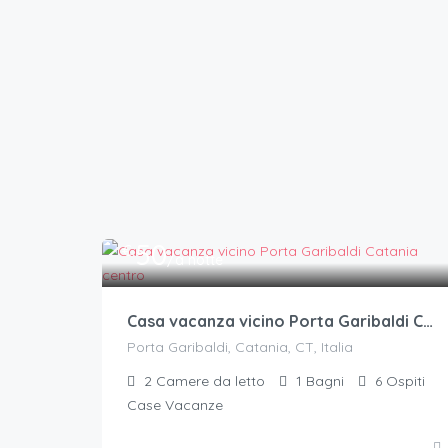
50
€.
/a notte
Casa vacanza vicino Porta Garibaldi Catania centro
Porta Garibaldi, Catania, CT, Italia
2
Camere da letto
1
Bagni
6
Ospiti
Case Vacanze