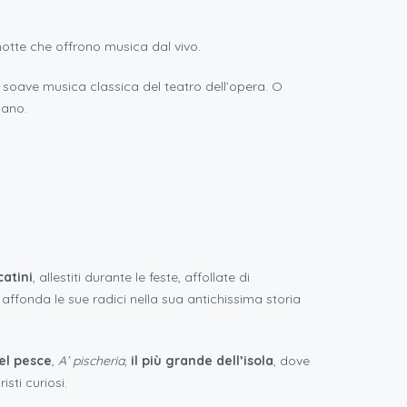
notte che offrono musica dal vivo.
a soave musica classica del teatro dell’opera. O
cano.
atini
, allestiti durante le feste, affollate di
affonda le sue radici nella sua antichissima storia
el pesce
,
A’ pischeria
,
il più grande dell’isola
, dove
isti curiosi.