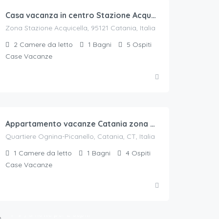
Casa vacanza in centro Stazione Acquicella di Catania
Zona Stazione Acquicella, 95121 Catania, Italia
2
Camere da letto
1
Bagni
5
Ospiti
Case Vacanze
60
€.
/a notte per 2 ospiti
Appartamento vacanze Catania zona Ognina-Picanello
Quartiere Ognina-Picanello, Catania, CT, Italia
1
Camere da letto
1
Bagni
4
Ospiti
Case Vacanze
79
€.
/a notte per 2 ospiti