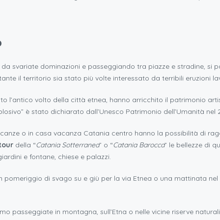
o
ta da svariate dominazioni e passeggiando tra piazze e stradine, si 
te il territorio sia stato più volte interessato da terribili eruzioni la
o l’antico volto della città etnea, hanno arricchito il patrimonio art
plosivo” è stato dichiarato dall’Unesco Patrimonio dell’Umanità nel 
acanze o in casa vacanza Catania centro hanno la possibilità di 
tour
della “
Catania Sotterranea
” o “
Catania Barocca
” le bellezze di 
ardini e fontane, chiese e palazzi.
 pomeriggio di svago su e giù per la via Etnea o una mattinata nel
amo passeggiate in montagna, sull’Etna o nelle vicine riserve natura