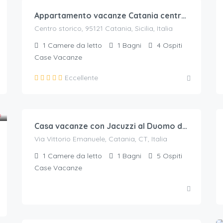
Appartamento vacanze Catania centro storico
Centro storico, 95121 Catania, Sicilia, Italia
1
Camere da letto
1
Bagni
4
Ospiti
Case Vacanze
Eccellente
70
€.
/a notte per 2 ospiti
Casa vacanze con Jacuzzi al Duomo di Catania
Via Vittorio Emanuele, Catania, CT, Italia
1
Camere da letto
1
Bagni
5
Ospiti
Case Vacanze
52
€.
/a notte per 2 ospiti