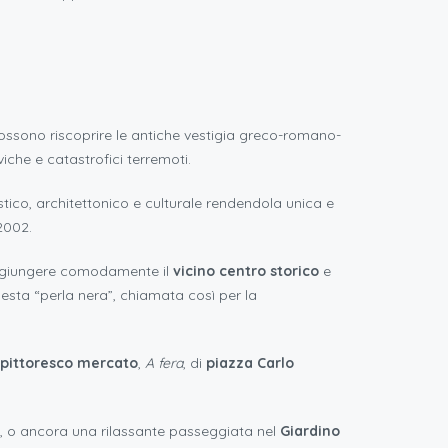
possono riscoprire le antiche vestigia greco-romano-
viche e catastrofici terremoti.
istico, architettonico e culturale rendendola unica e
2002.
raggiungere comodamente il
vicino centro storico
e
questa “perla nera”, chiamata così per la
pittoresco mercato
,
A fera
, di
piazza Carlo
li, o ancora una rilassante passeggiata nel
Giardino