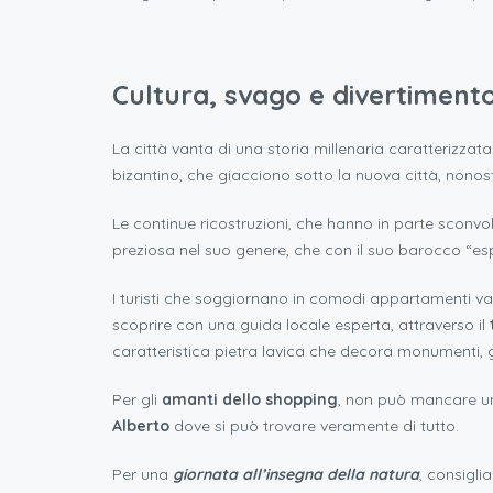
Cultura, svago e divertiment
La città vanta di una storia millenaria caratterizza
bizantino, che giacciono sotto la nuova città, nonostan
Le continue ricostruzioni, che hanno in parte sconvolt
preziosa nel suo genere, che con il suo barocco “es
I turisti che soggiornano in comodi appartamenti v
scoprire con una guida locale esperta, attraverso il
caratteristica pietra lavica che decora monumenti, gi
Per gli
amanti dello shopping
, non può mancare un
Alberto
dove si può trovare veramente di tutto.
Per una
giornata all’insegna della natura
, consigli