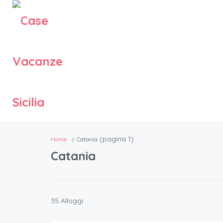
(pagina 1)
Home
Catania
Catania
35 Alloggi
70
€.
/a notte per 2 ospiti