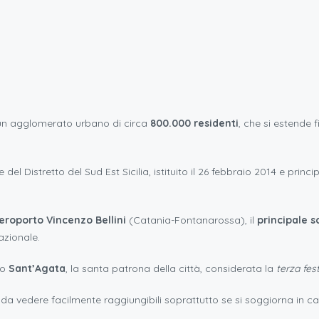
n un agglomerato urbano di circa
800.000 residenti
, che si estende 
e del Distretto del Sud Est Sicilia, istituito il 26 febbraio 2014 e prin
eroporto Vincenzo Bellini
(Catania-Fontanarossa), il
principale s
azionale.
no
Sant’Agata
, la santa patrona della città, considerata la
terza fes
 da vedere facilmente raggiungibili soprattutto se si soggiorna in c