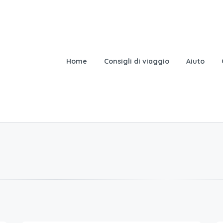
Home
Consigli di viaggio
Aiuto
60
€.
/a notte per 2 ospiti