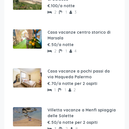
€.100/a notte
2
1
3
Casa vacanze centro storico di
Marsala
€.50/a notte
2
1
4
Casa vacanze a pochi passi da
via Maqueda Palermo
€.70/a notte per 2 ospiti
1
1
2
Villetta vacanze a Menfi spiaggia
delle Solette
€.50/a notte per 2 ospiti
3
2
8