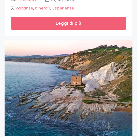
Vacanze
,
Itinerari
,
Esperienze
Leggi di più