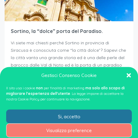
Sortino, la “dolce” porta del Paradiso.
Vi siete mai chiesti perché Sortino in provincia di
Siracusa è conosciuta come “la città dolce”? Sapevi che
la città vanta una grande storia ed è una delle perle del
barocco dalle Val di Noto ed è la porta di un paradiso
naturale? Scopri cosa visitare, esplorare e gustare a
Gestisci Consenso Cookie
Sortino, leggi fino in fondo […]
Il sito usa i cookie
non
per finalità di marketing
ma solo allo scopo di
migliorare l'esperienza dell'utente
. La legge impone di accettare la
da
Alberto
18/07/2025
nostra Cookie Policy per continuare la navigazione.
Vacanze
,
Itinerari
,
Città
,
Esperienze
Si, accetto
Leggi di più
Visualizza preference