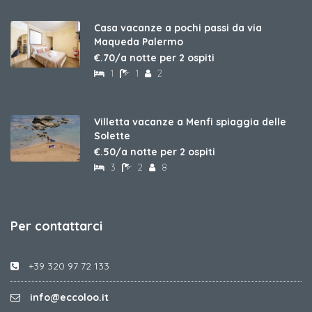
Casa vacanze a pochi passi da via
Maqueda Palermo
€.70/a notte per 2 ospiti
1
1
2
Villetta vacanze a Menfi spiaggia delle
Solette
€.50/a notte per 2 ospiti
3
2
8
Per contattarci
+39 320 97 72 133
info@eccoloo.it