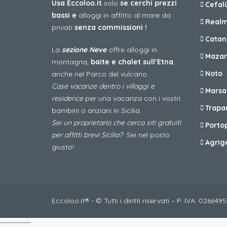
Usa Eccoloo.it
solo
se cerchi prezzi
Cefal
bassi e
alloggi in affitto al mare da
Realm
privati
senza commissioni !
Catan
La
sezione Neve
offre alloggi in
Mazar
montagna,
baite e chalet sull’Etna
,
Noto
anche nel Parco del vulcano.
Case vacanze dentro i villaggi e
Marsa
residence
per una vacanza con i vostri
Trapa
bambini o anziani in Sicilia.
Sei un proprietario che cerca siti gratuiti
Porto
per affitti brevi Sicilia?
Sei nel posto
Agrig
giusto!
Eccoloo.it® - © Tutti i diritti riservati – P. IVA: 02664
"
"
"
"
"
"
"
"
"
"
"
"