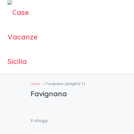
(pagina 1)
Home
Favignana
Favignana
9 Alloggi
70
€.
/a notte per 2 ospiti