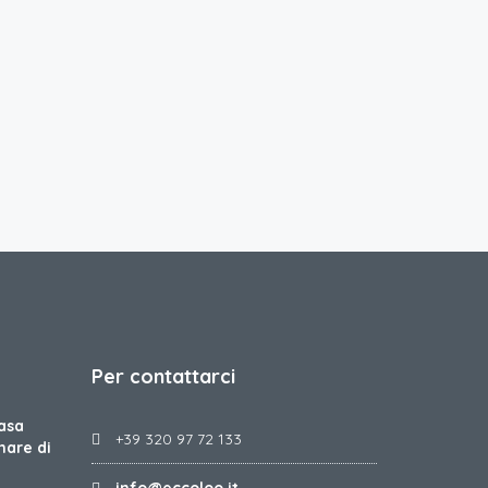
Per contattarci
asa
+39 320 97 72 133
mare di
info@eccoloo.it