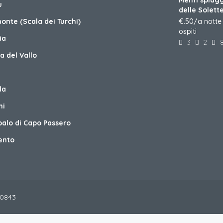
ù
delle Solett
onte (Scala dei Turchi)
€.50/a notte
ospiti
ia
3
2
a del Vallo
la
ni
palo di Capo Passero
ento
950843