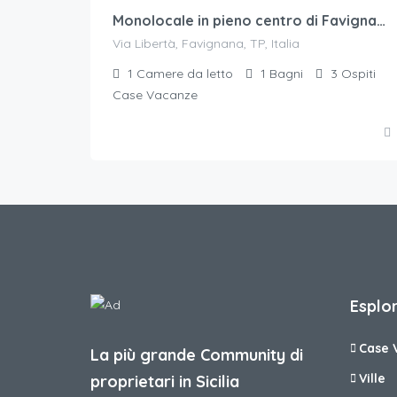
Monolocale in pieno centro di Favignana
Via Libertà, Favignana, TP, Italia
1
Camere da letto
1
Bagni
3
Ospiti
Case Vacanze
Esplor
Case 
La più grande Community di
Ville
proprietari in Sicilia