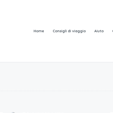
Home
Consigli di viaggio
Aiuto
120
€.
/a notte per 5 ospiti