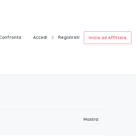
Confronta
Accedi
Registrati
Inizia ad Affittare
Mostra:
85
€.
/a notte per 4 ospiti