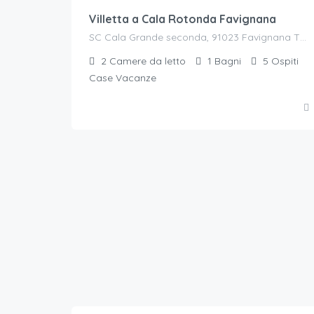
Villetta a Cala Rotonda Favignana
SC Cala Grande seconda, 91023 Favignana TP, Italia
2
Camere da letto
1
Bagni
5
Ospiti
Case Vacanze
45
€.
/a notte per 2 ospiti