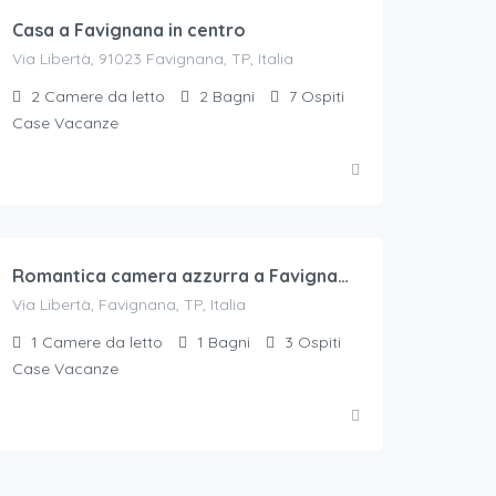
Casa a Favignana in centro
Via Libertà, 91023 Favignana, TP, Italia
2
Camere da letto
2
Bagni
7
Ospiti
Case Vacanze
45
€.
/a notte per 2 ospiti
Romantica camera azzurra a Favignana
Via Libertà, Favignana, TP, Italia
1
Camere da letto
1
Bagni
3
Ospiti
Case Vacanze