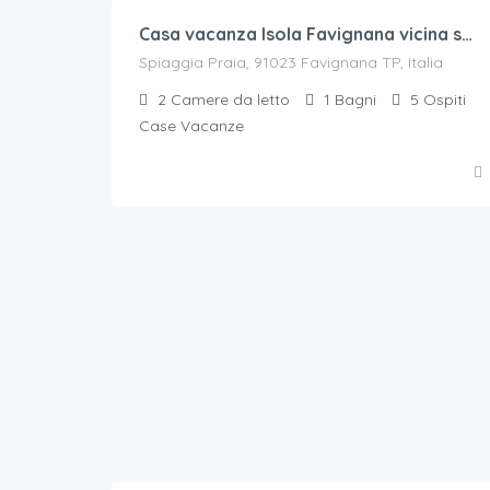
Casa vacanza Isola Favignana vicina spiaggia Praia
Spiaggia Praia, 91023 Favignana TP, Italia
2
Camere da letto
1
Bagni
5
Ospiti
Case Vacanze
80
€.
/a notte per 4 ospiti