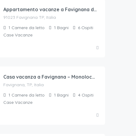
Appartamento vacanze a Favignana da privati – App. piccolo
91023 Favignana TP, Italia
1
Camere da letto
1
Bagni
6
Ospiti
Case Vacanze
50
€.
/a notte per 2 ospiti
Casa vacanza a Favignana – Monolocale Zagara
Favignana, TP, Italia
1
Camere da letto
1
Bagni
4
Ospiti
Case Vacanze
55
€.
/a notte 4 ospiti