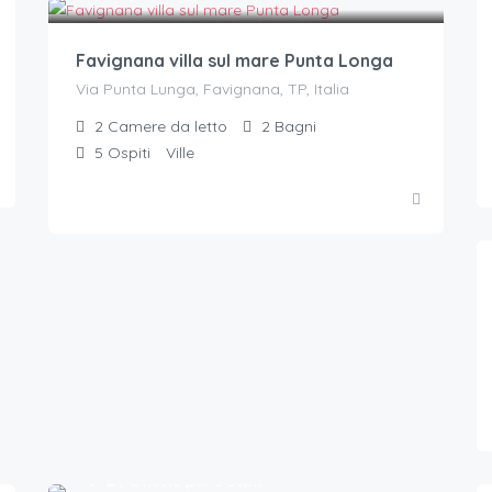
Favignana villa sul mare Punta Longa
Via Punta Lunga, Favignana, TP, Italia
2
Camere da letto
2
Bagni
5
Ospiti
Ville
90
€.
/a notte per 6 ospiti