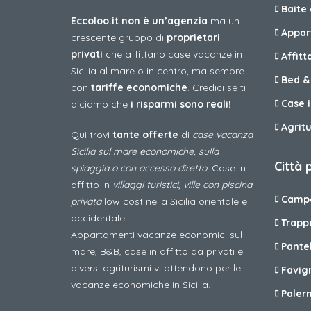
Baite 
Eccoloo.it non è un’agenzia
ma un
Appar
crescente gruppo di
proprietari
privati
che affittano case vacanze in
Affit
Sicilia al mare o in centro, ma sempre
Bed &
con
tariffe economiche
. Credici se ti
Case i
diciamo che
i risparmi sono reali!
Agrit
Qui trovi
tante offerte
di
case vacanza
Sicilia sul mare economiche, sulla
Città 
spiaggia o con accesso diretto
. Case in
affitto in
villaggi turistici
,
ville con piscina
Campo
privata
low cost nella Sicilia orientale e
occidentale.
Trapp
Appartamenti vacanze economici sul
Pantel
mare, B&B, case in affitto da privati e
diversi agriturismi vi attendono per le
Favig
vacanze economiche in Sicilia.
Paler