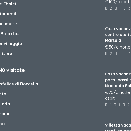
€.100/a nott
e Chalet
2
1
3
tamenti
tacamere
Casa vacan
 Breakfast
centro stori
Marsala
n Villaggio
€.50/a notte
urismo
2
1
4
più visitate
Casa vacanz
pochi passi 
felice di Roccella
Maqueda Pa
€.70/a notte 
eto
ospiti
leria
1
1
2
nana
mo
Villetta vac
Menfi spiag