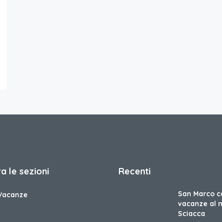
a le sezioni
Recenti
San Marco c
Vacanze
vacanze al 
Sciacca