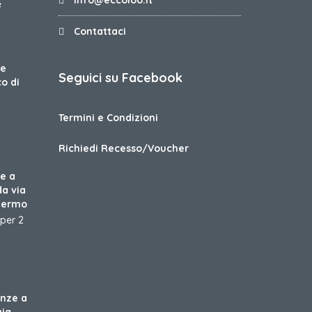
e
Contattaci
ze
Seguici su Facebook
co di
Termini e Condizioni
Richiedi Recesso/Voucher
e a
da via
lermo
per 2
anze a
gia