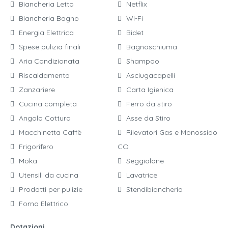
Biancheria Letto
Netflix
Biancheria Bagno
Wi-Fi
Energia Elettrica
Bidet
Spese pulizia finali
Bagnoschiuma
Aria Condizionata
Shampoo
Riscaldamento
Asciugacapelli
Zanzariere
Carta Igienica
Cucina completa
Ferro da stiro
Angolo Cottura
Asse da Stiro
Macchinetta Caffè
Rilevatori Gas e Monossido
Frigorifero
CO
Moka
Seggiolone
Utensili da cucina
Lavatrice
Prodotti per pulizie
Stendibiancheria
Forno Elettrico
Dotazioni