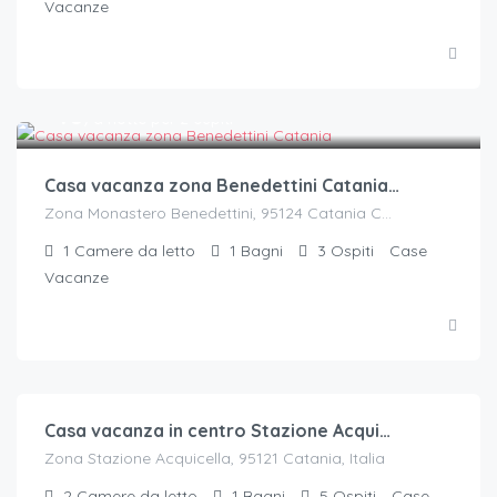
Vacanze
€.
40
/a notte per 2 ospiti
Casa vacanza zona Benedettini Catania – Charlotte
Zona Monastero Benedettini, 95124 Catania CT, Italia
1
Camere da letto
1
Bagni
3
Ospiti
Case
Vacanze
€.
35
/a notte
Casa vacanza in centro Stazione Acquicella di Catania
Zona Stazione Acquicella, 95121 Catania, Italia
2
Camere da letto
1
Bagni
5
Ospiti
Case