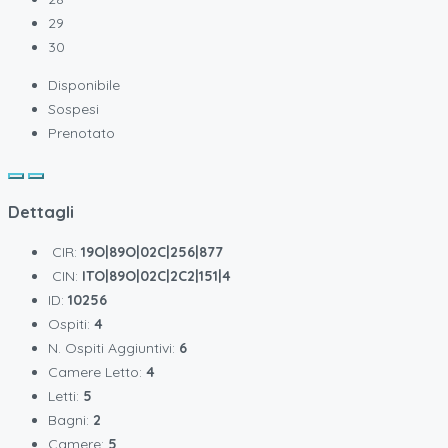
29
30
Disponibile
Sospesi
Prenotato
Dettagli
CIR:
19O|89O|02C|256|877
CIN:
ITO|89O|02C|2C2|151|4
ID:
10256
Ospiti:
4
N. Ospiti Aggiuntivi:
6
Camere Letto:
4
Letti:
5
Bagni:
2
Camere:
5