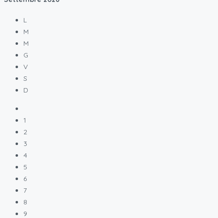
L
M
M
G
V
S
D
1
2
3
4
5
6
7
8
9