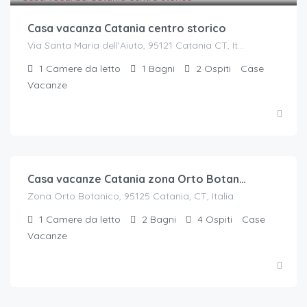
Casa vacanza Catania centro storico
Via Santa Maria dell'Aiuto, 95121 Catania CT, Italia
1
Camere da letto
1
Bagni
2
Ospiti
Case
Vacanze
€.
45
/a notte per 2 ospiti
Casa vacanze Catania zona Orto Botanico
Zona Orto Botanico, 95125 Catania, CT, Italia
1
Camere da letto
2
Bagni
4
Ospiti
Case
Vacanze
€.
55
/a notte per 2 ospiti