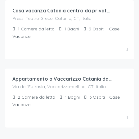
Casa vacanza Catania centro da privato Teatro Greco
Pressi Teatro Greco, Catania, CT, Italia
1
Camere da letto
1
Bagni
3
Ospiti
Case
Vacanze
€.
24
/a notte per ospite
Appartamento a Vaccarizzo Catania da Mirko
Via dell'Eufrasia, Vaccarizzo-delfino, CT, Italia
2
Camere da letto
1
Bagni
6
Ospiti
Case
Vacanze