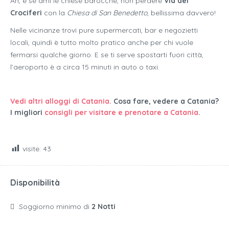
Ah, e se ami le chiese barocche, non perdere
Via dei
Crociferi
con la
Chiesa di San Benedetto
, bellissima davvero!
Nelle vicinanze trovi pure supermercati, bar e negozietti
locali, quindi è tutto molto pratico anche per chi vuole
fermarsi qualche giorno. E se ti serve spostarti fuori città,
l’aeroporto è a circa 15 minuti in auto o taxi.
Vedi altri alloggi di Catania.
Cosa fare, vedere a Catania?
I migliori
consigli per visitare e prenotare a Catania
.
visite:
43
Disponibilità
Soggiorno minimo di
2 Notti