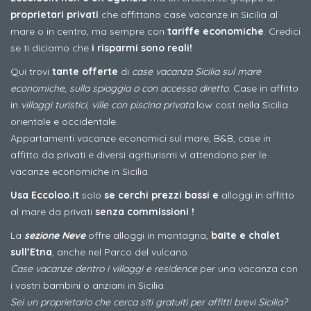
proprietari privati
che affittano case vacanze in Sicilia al
mare o in centro, ma sempre con
tariffe economiche
. Credici
se ti diciamo che
i risparmi sono reali!
Qui trovi
tante offerte
di
case vacanza Sicilia sul mare
economiche, sulla spiaggia o con accesso diretto
. Case in affitto
in
villaggi turistici
,
ville con piscina privata
low cost nella Sicilia
orientale e occidentale.
Appartamenti vacanze economici sul mare, B&B, case in
affitto da privati e diversi agriturismi vi attendono per le
vacanze economiche in Sicilia.
Usa Eccoloo.it
solo
se cerchi prezzi bassi e
alloggi in affitto
al mare da privati
senza commissioni !
La
sezione Neve
offre alloggi in montagna,
baite e chalet
sull’Etna
, anche nel Parco del vulcano.
Case vacanze dentro i villaggi e residence
per una vacanza con
i vostri bambini o anziani in Sicilia.
Sei un proprietario che cerca siti gratuiti per affitti brevi Sicilia?