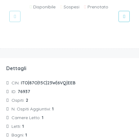
Disponibile
Sospesi
Prenotato
Dettagli
CIN:
ITO|87O|15C|23W|6VQ|EEB
ID:
76937
Ospiti:
2
N. Ospiti Aggiuntivi:
1
Camere Letto:
1
Letti:
1
Bagni:
1