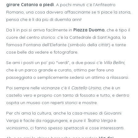
girare Catania a piedi
. A pochi minuti c’è l’Anfiteatro
Romano, una cosa davvero affascinante se ti piace la storia,
pensa che è lì da più di duemila anni!
Da lì in poi si arriva facilmente in
Piazza Duomo
, che è tipo il
cuore del centro storico: c’è la Cattedrale di Sant’Agata, la
famosa Fontana dell’Elefante (simbolo della città!) e tante
cose belle da vedere e fotografare.
Se ami i posti un po’ più “verdi”, a due passi c’è
Villa Bellini
,
che è un parco grande e curato, ottimo per fare una
passeggiata o semplicemente sedersi un attimo a rilassarsi.
Poi sempre nelle vicinanze c’è il
Castello Ursino
, che è un
castello vero e proprio con tanto di fossato e tutto, e dentro
ospita un museo con reperti storici e mostre.
Per chi ama la cultura, anche la casa-museo di Giovanni
Verga è facile da raggiungere, e pure il
Teatro Verga
è
vicinissimo, ci fanno spesso spettacoli e cose interessanti.