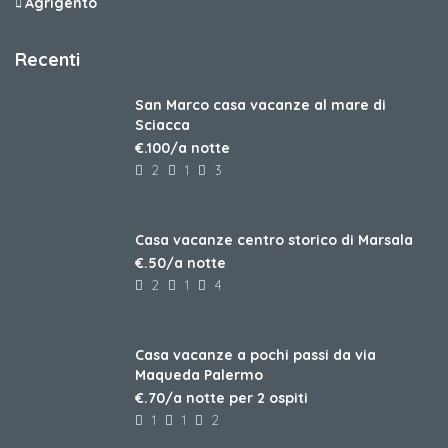
Agrigento
Recenti
San Marco casa vacanze al mare di
Sciacca
€.100/a notte
2
1
3
Casa vacanze centro storico di Marsala
€.50/a notte
2
1
4
Casa vacanze a pochi passi da via
Maqueda Palermo
€.70/a notte per 2 ospiti
1
1
2