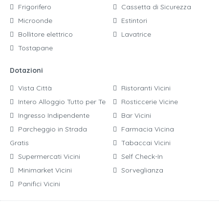
Frigorifero
Cassetta di Sicurezza
Microonde
Estintori
Bollitore elettrico
Lavatrice
Tostapane
Dotazioni
Vista Città
Ristoranti Vicini
Intero Alloggio Tutto per Te
Rosticcerie Vicine
Ingresso Indipendente
Bar Vicini
Parcheggio in Strada
Farmacia Vicina
Gratis
Tabaccai Vicini
Supermercati Vicini
Self Check-In
Minimarket Vicini
Sorveglianza
Panifici Vicini