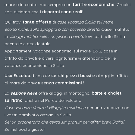
mare o in centro, ma sempre con
tariffe economiche
. Credici
se ti diciamo che
i risparmi sono reali!
Qui trovi
tante offerte
di
case vacanza Sicilia sul mare
economiche, sulla spiaggia o con accesso diretto
. Case in affitto
in
villaggi turistici
,
ville con piscina privata
low cost nella Sicilia
orientale e occidentale.
Appartamenti vacanze economici sul mare, B&B, case in
affitto da privati e diversi agriturismi vi attendono per le
vacanze economiche in Sicilia.
Usa Eccoloo.it
solo
se cerchi prezzi bassi e
alloggi in affitto
al mare da privati
senza commissioni !
La
sezione Neve
offre alloggi in montagna,
baite e chalet
sull’Etna
, anche nel Parco del vulcano.
Case vacanze dentro i villaggi e residence
per una vacanza con
i vostri bambini o anziani in Sicilia.
Sei un proprietario che cerca siti gratuiti per affitti brevi Sicilia?
Sei nel posto giusto!