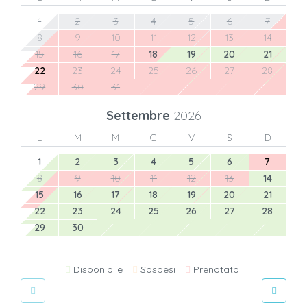
1
2
3
4
5
6
7
8
9
10
11
12
13
14
15
16
17
18
19
20
21
22
23
24
25
26
27
28
29
30
31
Settembre
2026
L
M
M
G
V
S
D
1
2
3
4
5
6
7
8
9
10
11
12
13
14
15
16
17
18
19
20
21
22
23
24
25
26
27
28
29
30
Disponibile
Sospesi
Prenotato