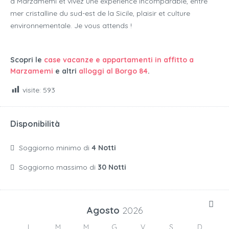
à Marzamemi et vivez une expérience incomparable, entre
mer cristalline du sud-est de la Sicile, plaisir et culture
environnementale. Je vous attends !
Scopri le
case vacanze e appartamenti in affitto a
Marzamemi
e altri
alloggi al Borgo 84
.
visite:
593
Disponibilità
Soggiorno minimo di
4 Notti
Soggiorno massimo di
30 Notti
Agosto
2026
L
M
M
G
V
S
D