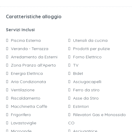
Caratteristiche alloggio
Servizi Inclusi
Piscina Esterna
Utensili da cucina
Veranda - Terrazza
Prodotti per pulizie
Arredamento da Esterni
Forno Elettrico
Zona Pranzo all'Aperto
TV
Energia Elettrica
Bidet
Aria Condizionata
Asciugacapelli
Ventilazione
Ferro da stiro
Riscaldamento
Asse da Stiro
Macchinetta Caffè
Estintori
Frigorifero
Rilevatori Gas e Monossido
Lavastoviglie
CO
Microonde
Asciugatrice