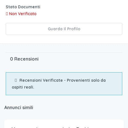
Stato Documenti
Non Verificato
Guarda Il Profilo
0 Recensioni
Recensioni Verificate - Provenienti solo da
ospiti reali.
Annunci simili
€.
80
/a notte per 4 ospiti