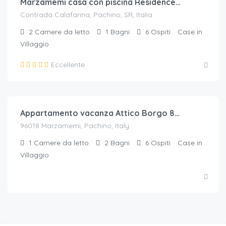
Marzamemi casa con piscina Residence Borgo 84
Contrada Calafarina, Pachino, SR, Italia
2
Camere da letto
1
Bagni
6
Ospiti
Case in
Villaggio
Eccellente
€.
80
/a notte per 4 ospiti
Appartamento vacanza Attico Borgo 84 Marzamemi
96018 Marzamemi, Pachino, Italy
1
Camere da letto
2
Bagni
6
Ospiti
Case in
Villaggio