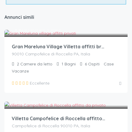
Annunci simili
€.
60
/a notte per 6 ospiti
Gran Mareluna Village Villetta affitti brevi e privati a Campofelice di Roccella
90010 Campofelice di Roccella PA, Italia
2
Camere da letto
1
Bagni
6
Ospiti
Case
Vacanze
Eccellente
€.
55
/a notte per 4 ospiti
Villetta Campofelice di Roccella affitto da privato – Villetta 3
Campofelice di Roccella 90010 PA, Italia