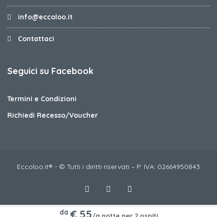
info@eccoloo.it
Contattaci
Seguici su Facebook
Termini e Condizioni
Richiedi Recesso/Voucher
Eccoloo.it® - © Tutti i diritti riservati – P. IVA: 02664950843
€.55
da
/a notte per 2 ospiti