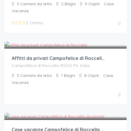
3
Camere da letto
2
Bagni
9
Ospiti
Case
Vacanze
Ottimo
€.
500
/a notte per 5 ospiti
Affitti da privati Campofelice di Roccella – Villetta 1
Campofelice di Roccella 90010 PA, Italia
3
Camere da letto
1
Bagni
8
Ospiti
Case
Vacanze
€.
140
/a notte per 8 ospiti
Case vacanze Campofelice di Roccella Beach da privati