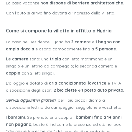
La casa vacanze
non dispone di barriere architettoniche
.
Con l’auto si arriva fino davanti all’ingresso della villetta.
Come si compone la villetta in affitto a Hydria
La casa nel Residence Hydria ha
2 camere
e
1 bagno con
ampia doccia
e ospita comodamente fino a
5 persone
.
Le camere
sono: una
tripla
con letto matrimoniale un
singolo e un lettino da campeggio; la seconda camera è
doppia
con 2 letti singoli.
L’alloggio è dotato di
aria condizionata
,
lavatrice
e TV. A
disposizione degli ospiti
2 biciclette
e
1 posto auto privato.
Servizi aggiuntivi gratuiti
:
per i più piccoli diamo a
disposizione lettino da campeggio, seggiolone e vaschetta.
I
bambini
: Se prenota una coppia
i bambini fino a 14 anni
non pagano
, basterà indicarne la presenza ed età nel box
“
descrivi le tue esigenze..
” del modulo di prenotazione.