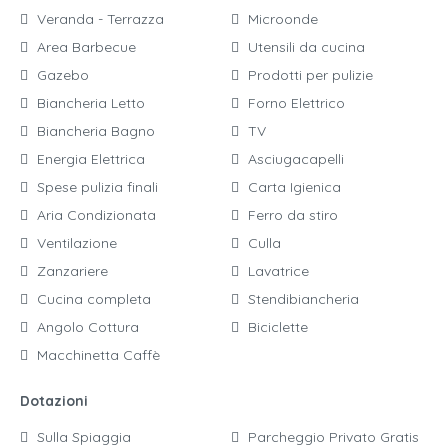
Veranda - Terrazza
Microonde
Area Barbecue
Utensili da cucina
Gazebo
Prodotti per pulizie
Biancheria Letto
Forno Elettrico
Biancheria Bagno
TV
Energia Elettrica
Asciugacapelli
Spese pulizia finali
Carta Igienica
Aria Condizionata
Ferro da stiro
Ventilazione
Culla
Zanzariere
Lavatrice
Cucina completa
Stendibiancheria
Angolo Cottura
Biciclette
Macchinetta Caffè
Dotazioni
Sulla Spiaggia
Parcheggio Privato Gratis