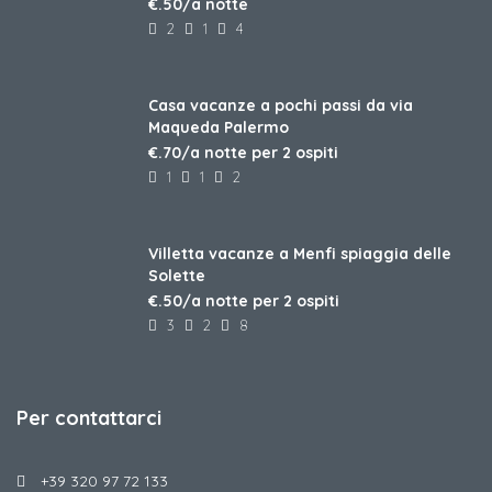
€.50/a notte
2
1
4
Casa vacanze a pochi passi da via
Maqueda Palermo
€.70/a notte per 2 ospiti
1
1
2
Villetta vacanze a Menfi spiaggia delle
Solette
€.50/a notte per 2 ospiti
3
2
8
Per contattarci
+39 320 97 72 133