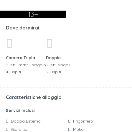
13+
Dove dormirai
Camera Tripla
Doppia
3 letti: matr. +singolo
2 letti singoli
4 Ospiti
2 Ospiti
Caratteristiche alloggio
Servizi Inclusi
Doccia Esterna
Frigorifero
Giardino
Moka