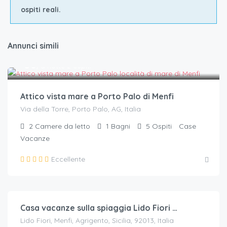
ospiti reali.
Annunci simili
€.
38
/a notte 2 ospiti
Attico vista mare a Porto Palo di Menfi
Via della Torre, Porto Palo, AG, Italia
2
Camere da letto
1
Bagni
5
Ospiti
Case
Vacanze
Eccellente
€.
80
/a notte 2 ospiti
Casa vacanze sulla spiaggia Lido Fiori Menfi
Lido Fiori, Menfi, Agrigento, Sicilia, 92013, Italia