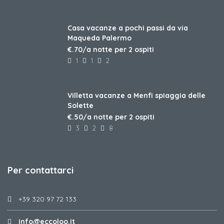
Casa vacanze a pochi passi da via
Maqueda Palermo
€.70/a notte per 2 ospiti
1
1
2
Villetta vacanze a Menfi spiaggia delle
Solette
€.50/a notte per 2 ospiti
3
2
8
Per contattarci
+39 320 97 72 133
info@eccoloo.it