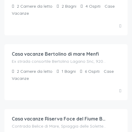
2
Camere da letto
2
Bagni
4
Ospiti
Case
Vacanze
€.
50
/a notte per 2 ospiti
Casa vacanze Bertolino di mare Menfi
Ex strada consortile Bertolino Lagano Snc, 92013 Menfi, Italia
2
Camere da letto
1
Bagni
6
Ospiti
Case
Vacanze
€.
50
/a notte per 2 ospiti
Casa vacanze Riserva Foce del Fiume Belice
Contrada Belice di Mare, Spiaggia delle Solette, Menfi, Ag, Italia