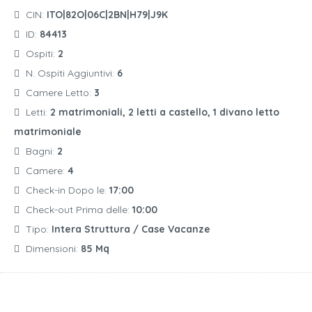
CIN:
ITO|82O|06C|2BN|H79|J9K
ID:
84413
Ospiti:
2
N. Ospiti Aggiuntivi:
6
Camere Letto:
3
Letti:
2 matrimoniali, 2 letti a castello, 1 divano letto
matrimoniale
Bagni:
2
Camere:
4
Check-in Dopo le:
17:00
Check-out Prima delle:
10:00
Tipo:
Intera Struttura / Case Vacanze
Dimensioni:
85 Mq