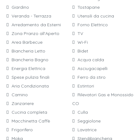
Giardino
Tostapane
Veranda - Terrazza
Utensili da cucina
Arredamento da Esterni
Forno Elettrico
Zona Pranzo all'Aperto
TV
Area Barbecue
Wi-Fi
Biancheria Letto
Bidet
Biancheria Bagno
Acqua calda
Energia Elettrica
Asciugacapelli
Spese pulizia finali
Ferro da stiro
Aria Condizionata
Estintori
Camino
Rilevatori Gas e Monossido
Zanzariere
CO
Cucina completa
Culla
Macchinetta Caffè
Seggiolone
Frigorifero
Lavatrice
Moka
Stendibiancheria