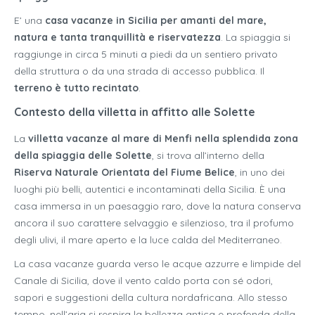
E’ una
casa vacanze in Sicilia per amanti del mare,
natura e tanta tranquillità e riservatezza
. La spiaggia si
raggiunge in circa 5 minuti a piedi da un sentiero privato
della struttura o da una strada di accesso pubblica. Il
terreno è tutto recintato
.
Contesto della villetta in affitto alle Solette
La
villetta vacanze al mare di Menfi nella splendida zona
della spiaggia delle Solette
, si trova all’interno della
Riserva Naturale Orientata del Fiume Belice
, in uno dei
luoghi più belli, autentici e incontaminati della Sicilia. È una
casa immersa in un paesaggio raro, dove la natura conserva
ancora il suo carattere selvaggio e silenzioso, tra il profumo
degli ulivi, il mare aperto e la luce calda del Mediterraneo.
La casa vacanze guarda verso le acque azzurre e limpide del
Canale di Sicilia, dove il vento caldo porta con sé odori,
sapori e suggestioni della cultura nordafricana. Allo stesso
tempo, nell’aria si respira la bellezza antica e profonda della