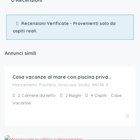
Recensioni Verificate - Provenienti solo da
ospiti reali.
Annunci simili
€.
100
/a notte per 4 ospiti
Casa vacanze al mare con piscina privata a Marzamemi
Marzamemi, Pachino, Siracusa, Sicilia, 96018, Italia
2
Camere da letto
2
Bagni
4
Ospiti
Case
Vacanze
€.
50
/a notte per 2 ospiti