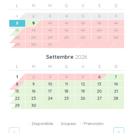
L
M
M
G
V
S
D
1
2
3
4
5
6
7
8
9
10
11
12
13
14
15
16
17
18
19
20
21
22
23
24
25
26
27
28
29
30
31
Settembre
2026
L
M
M
G
V
S
D
1
2
3
4
5
6
7
8
9
10
11
12
13
14
15
16
17
18
19
20
21
22
23
24
25
26
27
28
29
30
Disponibile
Sospesi
Prenotato