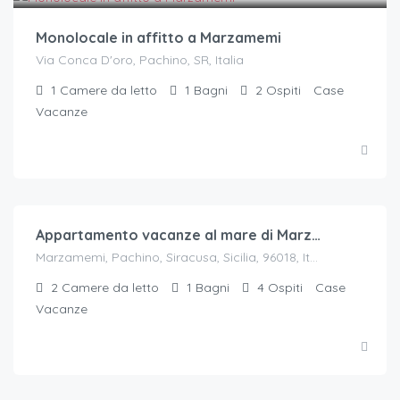
Monolocale in affitto a Marzamemi
Via Conca D'oro, Pachino, SR, Italia
1
Camere da letto
1
Bagni
2
Ospiti
Case
Vacanze
€.
70
/a notte per 4 ospiti
Appartamento vacanze al mare di Marzamemi
Marzamemi, Pachino, Siracusa, Sicilia, 96018, Italia
2
Camere da letto
1
Bagni
4
Ospiti
Case
Vacanze
€.
35
/a notte per 5 ospiti