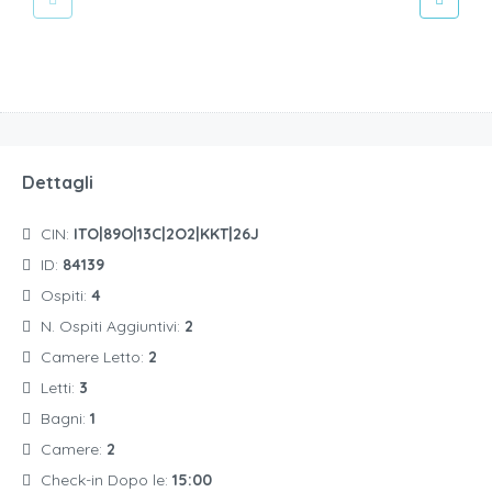
Dettagli
CIN:
ITO|89O|13C|2O2|KKT|26J
ID:
84139
Ospiti:
4
N. Ospiti Aggiuntivi:
2
Camere Letto:
2
Letti:
3
Bagni:
1
Camere:
2
Check-in Dopo le:
15:00