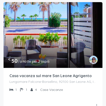
€.
50
/a notte per 2 ospiti
Casa vacanza sul mare San Leone Agrigento
Lungomare Falcone-Borsellino, 92100 San Leone AG, Italia
1
1
4
Case Vacanze