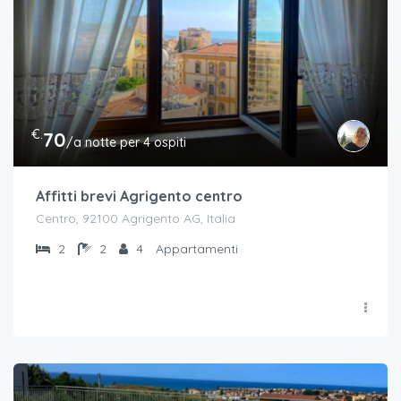
€.
70
/a notte per 4 ospiti
Affitti brevi Agrigento centro
Centro, 92100 Agrigento AG, Italia
2
2
4
Appartamenti