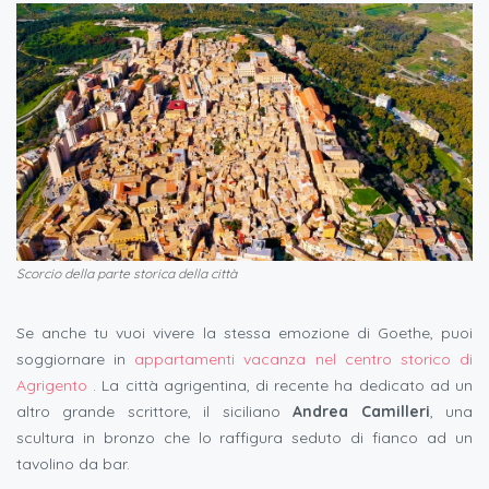
Scorcio della parte storica della città
Se anche tu vuoi vivere la stessa emozione di Goethe, puoi
soggiornare in
appartamenti vacanza nel centro storico di
Agrigento
. La città agrigentina, di recente ha dedicato ad un
altro grande scrittore, il siciliano
Andrea Camilleri
, una
scultura in bronzo che lo raffigura seduto di fianco ad un
tavolino da bar.