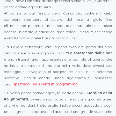
luogo, dove i cittadini di Akragas veneravano gli dei, e visitare il
parco archeologico la sera.
Al tramonto, dal Tempio della Concordia, vedrete il cielo
cambiare sfumature di colore, dal rosa al giallo fino
all’arancione, per terminare lo spettacolo naturale con il rosso
acceso. In estate, a causa del gran caldo, un’escursione serale
è un’alternativa preferibile alla visita diurna.
Da luglio a settembre, vale la pena svegliarsi prima dell’alba
per assistere a un viaggio nel mito.
“Lo spettacolo dell’alba”
è una straordinaria rappresentazione teatrale all’aperto che
ha inizio alle cinque di mattina nella Valle, dove diversi eroi
mitologici si risvegliano al sorgere del sole, in un percorso
narrativo unico al mondo. Rimani aggiornato sul palinsesto
degli
spettacoli ed
eventi in programma
.
Del vasto parco archeologico, fa parte anche il
Giardino della
Kolymbethra
, ovvero un paradiso in terra con agrumeti, alberi
di ulivi e mandorli. Il sito ospita inoltre alcuni acquedotti degli
antichi greci che portavano l’acqua ad una grande vasca che