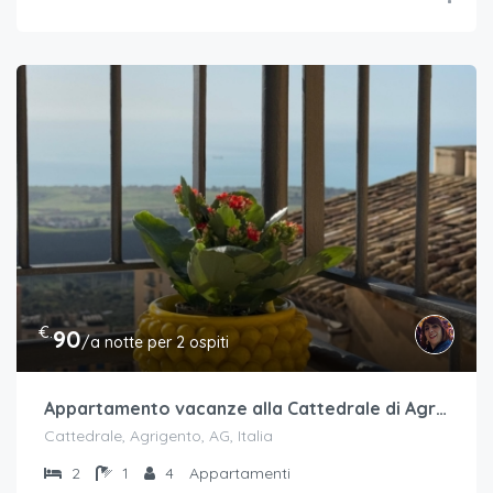
€.
90
/a notte per 2 ospiti
Appartamento vacanze alla Cattedrale di Agrigento
Cattedrale, Agrigento, AG, Italia
2
1
4
Appartamenti