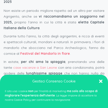
2025
Non esiste un periodo migliore rispetto ad un altro per visitare
Agrigento, anche se
vi raccomandiamo un soggiorno nel
2025,
proprio l’anno in cui la città è stata
eletta Capitale
Italiana della Cultura
.
Durante tutto l’anno, la città degli agrigentini, è ricca di eventi
e spettacoli culturali, mondani e naturali. In primavera, i fiori di
mandorlo che sbocciano nel Parco Archeologico, fanno da
cornice al
Festival del Mandorlo in fiore
.
In estate,
per chi ama la spiaggia
, prenotando una delle
tante
case vacanze a San Leone
con aria condizionata, potrà
godere delle
lunghissime spiagge
che non hanno nulla da
invidiare a quelle di Copacabana in Brasile; mentre chi ama la
Gestisci Consenso Cookie
parte antica della città, a luglio non può perdersi i
festeggiamenti in onore del Santo “
nero
”:
San Calogero
.
Il sito usa i cookie
non
per finalità di marketing
ma solo allo scopo di
migliorare l'esperienza dell'utente
. La legge impone di accettare la
In autunno e in inverno
, grazie al clima sempre mite e mai
nostra Cookie Policy per continuare la navigazione.
rigido o eccessivamente piovoso, sarà possibile visitare a piedi