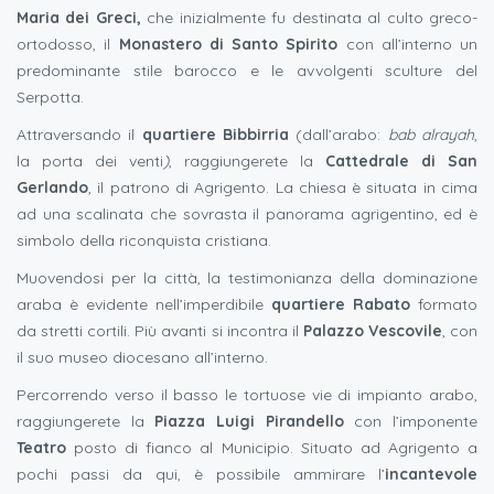
Maria dei Greci,
che inizialmente fu destinata al culto greco-
ortodosso, il
Monastero di Santo Spirito
con all’interno un
predominante stile barocco e
le avvolgenti sculture del
Serpotta.
Attraversando il
quartiere Bibbirria
(dall’arabo:
bab alrayah
,
la porta dei venti
)
, raggiungerete la
Cattedrale di San
Gerlando
, il patrono di Agrigento. La chiesa è situata in cima
ad una scalinata che sovrasta il panorama agrigentino, ed è
simbolo della riconquista cristiana.
Muovendosi per la città, la testimonianza della dominazione
araba è evidente nell’imperdibile
quartiere Rabato
formato
da stretti cortili. Più avanti si incontra il
Palazzo Vescovile
, con
il suo museo diocesano all’interno.
Percorrendo verso il basso le tortuose vie di impianto arabo,
raggiungerete la
Piazza Luigi Pirandello
con l’imponente
Teatro
posto di fianco al Municipio. Situato ad Agrigento a
pochi passi da qui, è possibile ammirare l’
incantevole