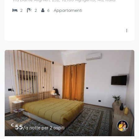
2
2
6
Appartamenti
€.
55
/a notte per 2 ospiti