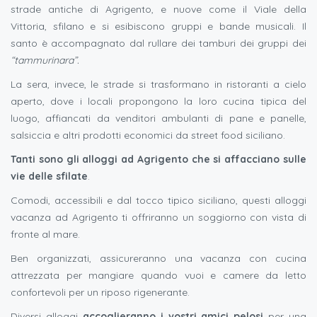
strade antiche di Agrigento, e nuove come il Viale della
Vittoria, sfilano e si esibiscono gruppi e bande musicali. Il
santo è accompagnato dal rullare dei tamburi dei gruppi dei
“tammurinara”.
La sera, invece, le strade si trasformano in ristoranti a cielo
aperto, dove i locali propongono la loro cucina tipica del
luogo, affiancati da venditori ambulanti di pane e panelle,
salsiccia e altri prodotti economici da street food siciliano.
Tanti sono gli alloggi ad Agrigento che si affacciano sulle
vie delle sfilate
.
Comodi, accessibili e dal tocco tipico siciliano, questi alloggi
vacanza ad Agrigento ti offriranno un soggiorno con vista di
fronte al mare.
Ben organizzati, assicureranno una vacanza con cucina
attrezzata per mangiare quando vuoi e camere da letto
confortevoli per un riposo rigenerante.
Diversi alloggi
accoglieranno i vostri amici pelosi
per una