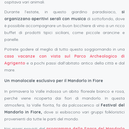
ospitava vari animali.
Durante l’estate, in questo giardino paradisiaco,
si
organizzano aperitivi serali con musica
di sottofondo, dove
è possibile accompagnare un buon bicchiere di vino a un ricco
buffet di prodotti tipici siciliani, come piccole arancine e
panelle.
Potrete godere al meglio di tutto questo soggiornando in una
casa vacanze con vista sul Parco Archeologico di
Agrigento
e a pochi passi dall’abitato antico della città e dal
mare.
Un monolocale esclusivo per il Mandorlo in Fiore
In primavera la Valle indossa un abito floreale bianco e rosa,
perché viene ricoperta dai fiori di mandorlo. In questa
atmosfera, la Valle fiorita, fa da palcoscenico al
Festival del
Mandorlo in Fiore,
dove si esibiscono vari gruppi folkloristici
provenienti da tutte le parti del mondo.
Nei giorni previsti dal
programma della Sagra del Mandorlo