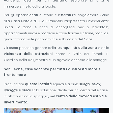
Agrigento ideali per chi desidera esplorare la città e
immergersi nella cultura locale.
Per gli appassionati di storia e letteratura, soggiornare vicino
alla Casa Natale di Luigi Pirandello rappresenta un’esperienza
unica. La zona è ricca di accoglienti bed & breakfast,
appartamenti nuovi e moderni e case tipiche siciliane, molti dei
quali offrono viste panoramiche sulla costa del Caos.
Gli ospiti possono godere della
tranquillità della zona
e della
vicinanza delle attrazioni
come la Valle dei Templi, il
Giardino della Kolymbetra e un agevole accesso alle spiagge.
San Leone, case vacanze per tutti i gusti vista mare e
fronte mare
Pronunciare
questa località
equivale a dire:
svago, relax,
spiagge e mare
. E’ la soluzione ideale per chi cerca delle case
in affitto vicino la spiaggia, nel
centro della movida estiva e
divertimento
.