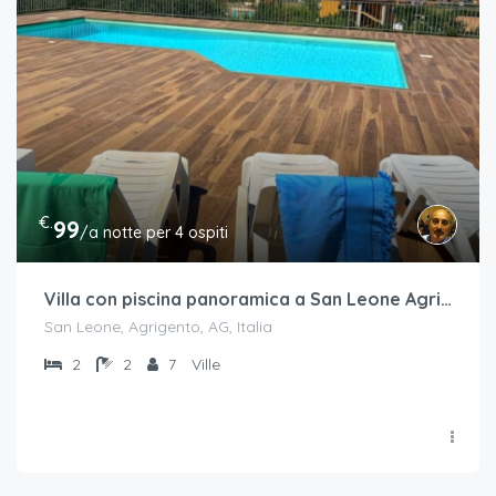
€.
99
/a notte per 4 ospiti
Villa con piscina panoramica a San Leone Agrigento
San Leone, Agrigento, AG, Italia
2
2
7
Ville