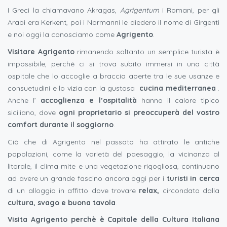
I Greci la chiamavano Akragas,
Agrigentum
i Romani, per gli
Arabi era Kerkent, poi i Normanni le diedero il nome di Girgenti
e noi oggi la conosciamo come
Agrigento
.
Visitare Agrigento
rimanendo soltanto un semplice turista è
impossibile, perché ci si trova subito immersi in una città
ospitale che lo accoglie a braccia aperte tra le sue usanze e
consuetudini e lo vizia con la gustosa
cucina mediterranea
.
Anche l’
accoglienza e l’ospitalità
hanno il calore tipico
siciliano, dove
ogni proprietario si preoccuperà del vostro
comfort durante il soggiorno
.
Ciò che di Agrigento nel passato ha attirato le antiche
popolazioni, come la varietà del paesaggio, la vicinanza al
litorale, il clima mite e una vegetazione rigogliosa, continuano
ad avere un grande fascino ancora oggi per i
turisti in cerca
di un alloggio in affitto dove trovare
relax,
circondato dalla
cultura, svago e buona tavola
.
Visita Agrigento perchè è Capitale della Cultura Italiana