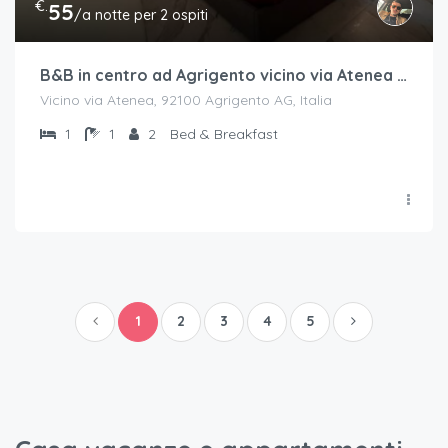
€.
55
/a notte per 2 ospiti
B&B in centro ad Agrigento vicino via Atenea – Deluxe con balcone
Vicino via Atenea, 92100 Agrigento AG, Italia
1
1
2
Bed & Breakfast
1
2
3
4
5