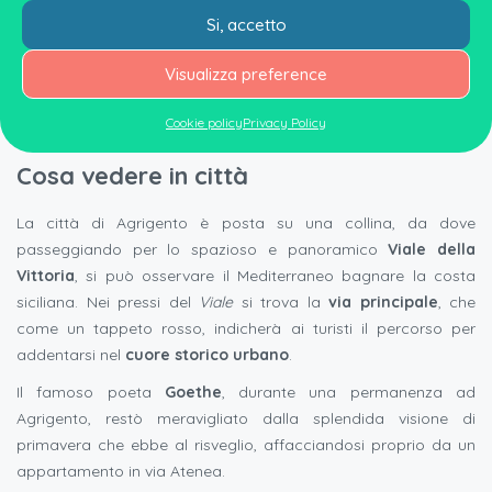
il
vasto abitato antico
della città e gli incantevoli
Templi
di
Si, accetto
origine greca, per poi godersi un sempre roseo tramonto,
sorseggiando un buon vino locale in una delle tante
enoteche
Visualizza preference
agrigentine
.
Cookie policy
Privacy Policy
Cosa vedere in città
La città di Agrigento è posta su una collina, da dove
passeggiando per lo spazioso e panoramico
Viale della
Vittoria
, si può osservare il Mediterraneo bagnare la costa
siciliana. Nei pressi del
Viale
si trova la
via principale
, che
come un tappeto rosso, indicherà ai turisti il percorso per
addentarsi nel
cuore storico urbano
.
Il famoso poeta
Goethe
, durante una permanenza ad
Agrigento, restò meravigliato dalla splendida visione di
primavera che ebbe al risveglio, affacciandosi proprio da un
appartamento in via Atenea.