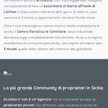
normanno
o ancora
Acitrezza
con i suoi leggendari
faraglioni
con possibilità di fare un’
escursione in barca all’isola di
Lachea
o trascorrere indimenticabili giorni di relax in case
vacanze a Catania o appartamenti vacanze fronte mare.
Oltre il suo meraviglioso centro storico molto interessante è
anche il
Centro fieristico le Ciminiere
, area industriale
dismessa oggi completamente ristrutturata, dove si svolgono
manifestazioni e mostre periodiche, che ospita all’interno ben
3 musei
quello dello
sbarco
, del
cinema
e del
giocattolo
.
La più grande Community di proprietari in Sicilia
Eccoloo.it non è un’agenzia
ma un crescente gruppo di
proprietari privati
che affittano case vacanze in Sicilia al