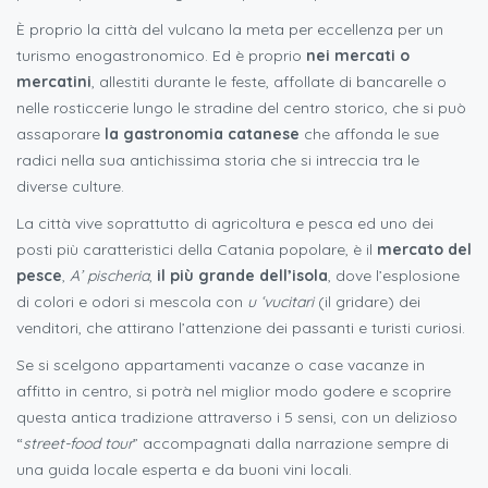
È proprio la città del vulcano la meta per eccellenza per un
turismo enogastronomico. Ed è proprio
nei mercati o
mercatini
, allestiti durante le feste, affollate di bancarelle o
nelle rosticcerie lungo le stradine del centro storico, che si può
assaporare
la gastronomia catanese
che affonda le sue
radici nella sua antichissima storia che si intreccia tra le
diverse culture.
La città vive soprattutto di agricoltura e pesca ed uno dei
posti più caratteristici della Catania popolare, è il
mercato del
pesce
,
A’ pischeria
,
il più grande dell’isola
, dove l’esplosione
di colori e odori si mescola con
u ‘vucitari
(il gridare) dei
venditori, che attirano l’attenzione dei passanti e turisti curiosi.
Se si scelgono appartamenti vacanze o case vacanze in
affitto in centro, si potrà nel miglior modo godere e scoprire
questa antica tradizione attraverso i 5 sensi, con un delizioso
“
street-food tour
” accompagnati dalla narrazione sempre di
una guida locale esperta e da buoni vini locali.