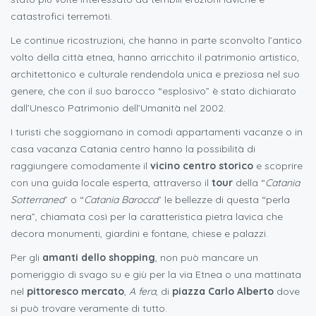
catastrofici terremoti.
Le continue ricostruzioni, che hanno in parte sconvolto l’antico
volto della città etnea, hanno arricchito il patrimonio artistico,
architettonico e culturale rendendola unica e preziosa nel suo
genere, che con il suo barocco “esplosivo” è stato dichiarato
dall’Unesco Patrimonio dell’Umanità nel 2002.
I turisti che soggiornano in comodi appartamenti vacanze o in
casa vacanza Catania centro hanno la possibilità di
raggiungere comodamente il
vicino centro storico
e scoprire
con una guida locale esperta, attraverso il
tour
della “
Catania
Sotterranea
” o “
Catania Barocca
” le bellezze di questa “perla
nera”, chiamata così per la caratteristica pietra lavica che
decora monumenti, giardini e fontane, chiese e palazzi.
Per gli
amanti dello shopping
, non può mancare un
pomeriggio di svago su e giù per la via Etnea o una mattinata
nel
pittoresco mercato
,
A fera
, di
piazza Carlo Alberto
dove
si può trovare veramente di tutto.