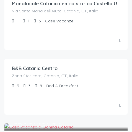
Monolocale Catania centro storico Castello Ursino
Via Santa Maria dell'Aiuto, Catania, CT, Italia
1
1
3
Case Vacanze
€.
90
/a notte per 2 ospiti
B&B Catania Centro
Zona Stesicoro, Catania, CT, Italia
3
3
9
Bed & Breakfast
€.
32
/a notte per 1 ospite