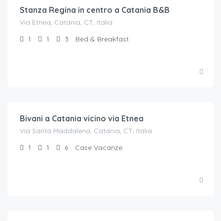
Stanza Regina in centro a Catania B&B
Via Etnea, Catania, CT, Italia
1
1
3
Bed & Breakfast
€.
80
/a notte per 6 ospiti
Bivani a Catania vicino via Etnea
Via Santa Maddalena, Catania, CT, Italia
1
1
6
Case Vacanze
€.
65
/a notte per 2 ospiti