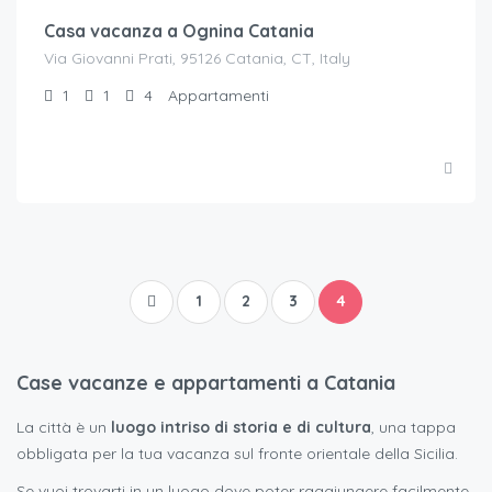
Casa vacanza a Ognina Catania
Via Giovanni Prati, 95126 Catania, CT, Italy
1
1
4
Appartamenti
1
2
3
4
Case vacanze e appartamenti a Catania
La città è un
luogo intriso di storia e di cultura
, una tappa
obbligata per la tua vacanza sul fronte orientale della Sicilia.
Se vuoi trovarti in un luogo dove poter raggiungere facilmente