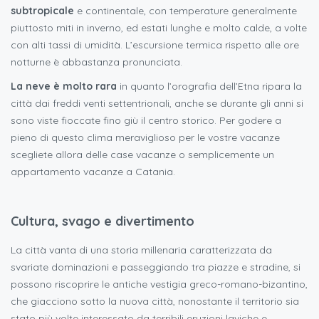
subtropicale
e continentale, con temperature generalmente
piuttosto miti in inverno, ed estati lunghe e molto calde, a volte
con alti tassi di umidità. L’escursione termica rispetto alle ore
notturne è abbastanza pronunciata.
La neve è molto rara
in quanto l’orografia dell’Etna ripara la
città dai freddi venti settentrionali, anche se durante gli anni si
sono viste fioccate fino giù il centro storico. Per godere a
pieno di questo clima meraviglioso per le vostre vacanze
scegliete allora delle case vacanze o semplicemente un
appartamento vacanze a Catania.
Cultura, svago e divertimento
La città vanta di una storia millenaria caratterizzata da
svariate dominazioni e passeggiando tra piazze e stradine, si
possono riscoprire le antiche vestigia greco-romano-bizantino,
che giacciono sotto la nuova città, nonostante il territorio sia
stato più volte interessato da terribili eruzioni laviche e