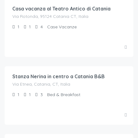
Casa vacanza al Teatro Antico di Catania
Via Rotonda, 95124 Catania CT, Italia
1
1
4
Case Vacanze
€.
52
/a notte per 2 ospiti
Stanza Nerina in centro a Catania B&B
Via Etnea, Catania, CT, Italia
1
1
3
Bed & Breakfast
€.
52
/a notte 2 ospiti