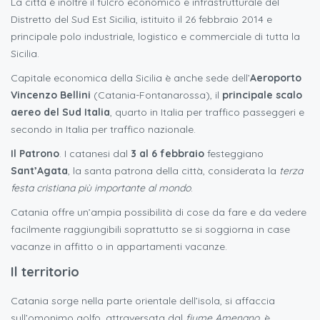
La città è inoltre il fulcro economico e infrastrutturale del
Distretto del Sud Est Sicilia, istituito il 26 febbraio 2014 e
principale polo industriale, logistico e commerciale di tutta la
Sicilia.
Capitale economica della Sicilia è anche sede dell’
Aeroporto
Vincenzo Bellini
(Catania-Fontanarossa), il
principale scalo
aereo del Sud Italia
, quarto in Italia per traffico passeggeri e
secondo in Italia per traffico nazionale.
Il Patrono
. I catanesi dal
3 al 6 febbraio
festeggiano
Sant’Agata
, la santa patrona della città, considerata la
terza
festa cristiana più importante al mondo
.
Catania offre un’ampia possibilità di cose da fare e da vedere
facilmente raggiungibili soprattutto se si soggiorna in case
vacanze in affitto o in appartamenti vacanze.
Il territorio
Catania sorge nella parte orientale dell’isola, si affaccia
sull’omonimo golfo, attraversata dal
fiume Amenano
, è