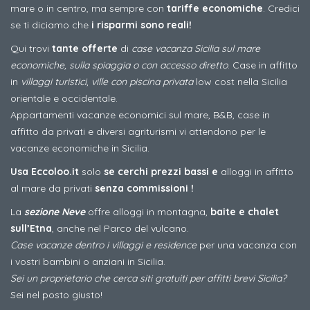
mare o in centro, ma sempre con
tariffe economiche
. Credici
se ti diciamo che
i risparmi sono reali!
Qui trovi
tante offerte
di
case vacanza Sicilia sul mare
economiche, sulla spiaggia o con accesso diretto
. Case in affitto
in
villaggi turistici
,
ville con piscina privata
low cost nella Sicilia
orientale e occidentale.
Appartamenti vacanze economici sul mare, B&B, case in
affitto da privati e diversi agriturismi vi attendono per le
vacanze economiche in Sicilia.
Usa Eccoloo.it
solo
se cerchi prezzi bassi e
alloggi in affitto
al mare da privati
senza commissioni !
La
sezione Neve
offre alloggi in montagna,
baite e chalet
sull’Etna
, anche nel Parco del vulcano.
Case vacanze dentro i villaggi e residence
per una vacanza con
i vostri bambini o anziani in Sicilia.
Sei un proprietario che cerca siti gratuiti per affitti brevi Sicilia?
Sei nel posto giusto!