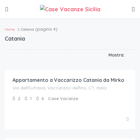
(pagina 4)
Home
Catania
Catania
Mostra:
€.
24
/a notte per ospite
Appartamento a Vaccarizzo Catania da Mirko
Via dell'Eufrasia, Vaccarizzo-delfino, CT, Italia
2
1
6
Case Vacanze
€.
55
/a notte per 2 ospiti